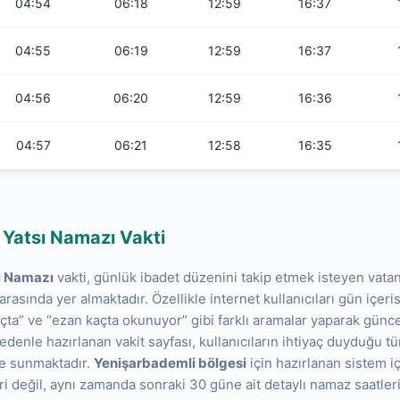
04:54
06:18
12:59
16:37
04:55
06:19
12:59
16:37
04:56
06:20
12:59
16:36
04:57
06:21
12:58
16:35
 Yatsı Namazı Vakti
ı Namazı
vakti, günlük ibadet düzenini takip etmek isteyen vata
r arasında yer almaktadır. Özellikle internet kullanıcıları gün içe
çta” ve “ezan kaçta okunuyor” gibi farklı aramalar yaparak güncel
edenle hazırlanan vakit sayfası, kullanıcıların ihtiyaç duyduğu tü
lde sunmaktadır.
Yenişarbademli bölgesi
için hazırlanan sistem i
i değil, aynı zamanda sonraki 30 güne ait detaylı namaz saatleri