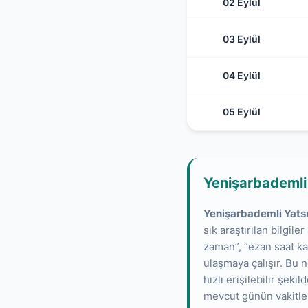
02 Eylül
03 Eylül
04 Eylül
05 Eylül
Yenişarbademli
Yenişarbademli Yats
sık araştırılan bilgile
zaman”, “ezan saat ka
ulaşmaya çalışır. Bu n
hızlı erişilebilir şeki
mevcut günün vakitler